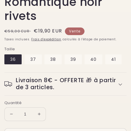
Romantique noir
rivets
Prix
Prix
€19,90 EUR
€59,00 EUR
Vente
habituel
soldé
Taxes incluses.
Frais d'expédition
calculés à l'étape de paiement.
Taille
36
37
38
39
40
41
Livraison 8€ - OFFERTE 🎁 à partir
de 3 articles.
Quantité
Réduire
Augmenter
la
la
quantité
quantité