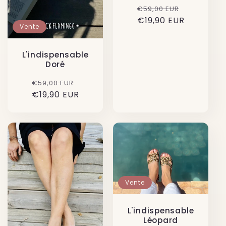
Prix
Prix
€59,00 EUR
€19,90 EUR
habituel
soldé
Vente
L'indispensable
Doré
Prix
Prix
€59,00 EUR
€19,90 EUR
habituel
soldé
Vente
L'indispensable
Léopard