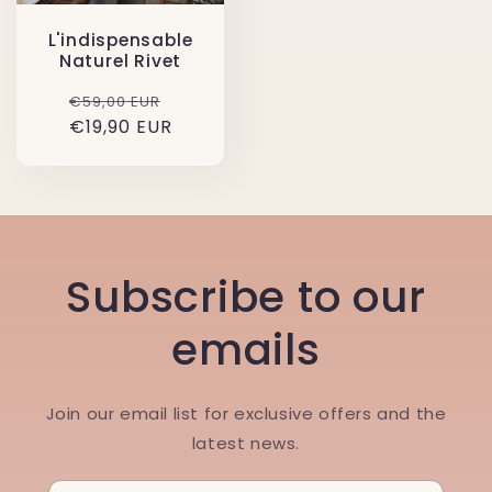
L'indispensable
Naturel Rivet
Prix
Prix
€59,00 EUR
€19,90 EUR
habituel
soldé
Subscribe to our
emails
Join our email list for exclusive offers and the
latest news.