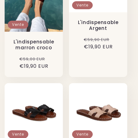
Vente
L'indispensable
Vente
Argent
Prix
Prix
€59,90 EUR
L'indispensable
€19,90 EUR
habituel
soldé
marron croco
Prix
Prix
€59,00 EUR
€19,90 EUR
habituel
soldé
Vente
Vente