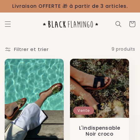
et
Livraison OFFERTE 🎁 à partir de 3 articles.
passer
au
contenu
Panier
Filtrer et trier
9 produits
Vente
L'indispensable
Noir croco