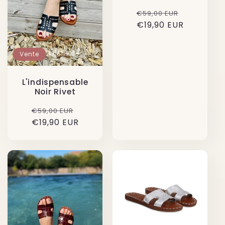
Prix
Prix
€59,00 EUR
€19,90 EUR
habituel
soldé
Vente
L'indispensable
Noir Rivet
Prix
Prix
€59,00 EUR
€19,90 EUR
habituel
soldé