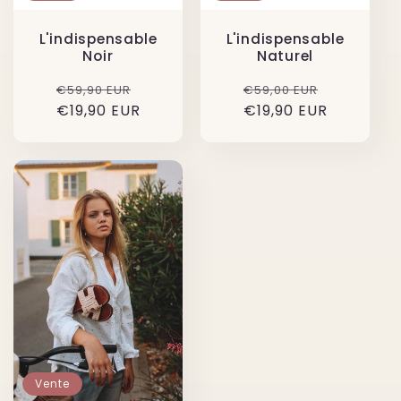
L'indispensable
L'indispensable
Noir
Naturel
Prix
Prix
Prix
Prix
€59,90 EUR
€59,00 EUR
€19,90 EUR
habituel
soldé
€19,90 EUR
habituel
soldé
Vente